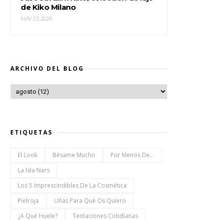
de Kiko Milano
MAY 23, 2026
ARCHIVO DEL BLOG
ETIQUETAS
El Look
Bésame Mucho
Por Menos De...
La Isla Nars
Los 5 Imprescindibles De La Cosmética
Pielroja
Uñas Para Qué Os Quiero
¿a Qué Huele?
Tentaciones Cotidianas