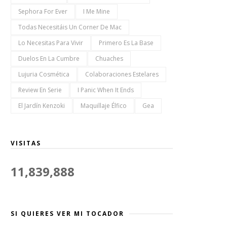
Sephora For Ever
I Me Mine
Todas Necesitáis Un Corner De Mac
Lo Necesitas Para Vivir
Primero Es La Base
Duelos En La Cumbre
Chuaches
Lujuria Cosmética
Colaboraciones Estelares
Review En Serie
I Panic When It Ends
El Jardín Kenzoki
Maquillaje Élfico
Gea
VISITAS
11,839,888
SI QUIERES VER MI TOCADOR