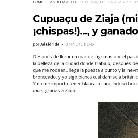
HOME
LA VUELTA AL COLE
CUPUAÇU DE ZIAJA (MI PRIMER 
Cupuaçu de Ziaja (m
¡chispas!)..., y ganad
por
Adaldrida
3 MINUTE
READ
Después de llorar un mar de lágrimas por el para
la belleza de la ciudad donde trabajo, después 
que me rodean... llega la puesta a punto y la inev
bronceado, y yo sigo blanca cual damisela británic
Y no me importa tener blanca la cara, incluso braz
mais
, gracias a Ziaja.