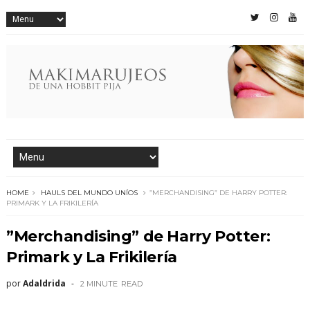
HOME
HAULS DEL MUNDO UNÍOS
”MERCHANDISING” DE HARRY POTTER:
PRIMARK Y LA FRIKILERÍA
”Merchandising” de Harry Potter:
Primark y La Frikilería
por
Adaldrida
2 MINUTE
READ