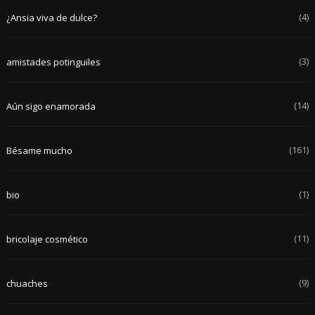
(4)
¿Ansia viva de dulce?
(3)
amistades potinguiles
(14)
Aún sigo enamorada
(161)
Bésame mucho
(1)
bio
(11)
bricolaje cosmético
(9)
chuaches