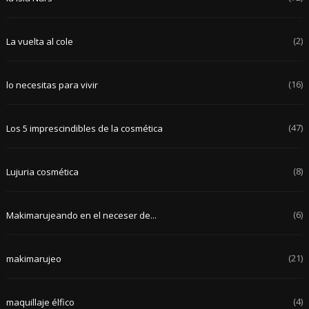
(2)
La vuelta al cole
(16)
lo necesitas para vivir
(47)
Los 5 imprescindibles de la cosmética
(8)
Lujuria cosmética
(6)
Makimarujeando en el neceser de...
(21)
makimarujeo
(4)
maquillaje élfico