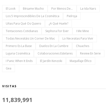
El Look
Bésame Mucho
Por Menos De...
La Isla Nars
Los 5 Imprescindibles De La Cosmética
Pielroja
Uñas Para Qué Os Quiero
¿a Qué Huele?
Tentaciones Cotidianas
Sephora For Ever
I Me Mine
Todas Necesitáis Un Corner De Mac
Lo Necesitas Para Vivir
Primero Es La Base
Duelos En La Cumbre
Chuaches
Lujuria Cosmética
Colaboraciones Estelares
Review En Serie
I Panic When It Ends
El Jardín Kenzoki
Maquillaje Élfico
Gea
VISITAS
11,839,991