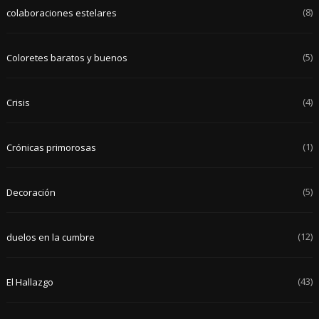
(8)
colaboraciones estelares
(5)
Coloretes baratos y buenos
(4)
Crisis
(1)
Crónicas primorosas
(5)
Decoración
(12)
duelos en la cumbre
(43)
El Hallazgo