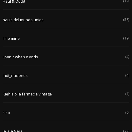
(19)
Haul & Outfit
(58)
hauls del mundo uníos
(19)
I me mine
(4)
I panic when it ends
(4)
indignaciones
(1)
Kiehls o la farmacia vintage
(6)
kiko
(72)
la isla Nars