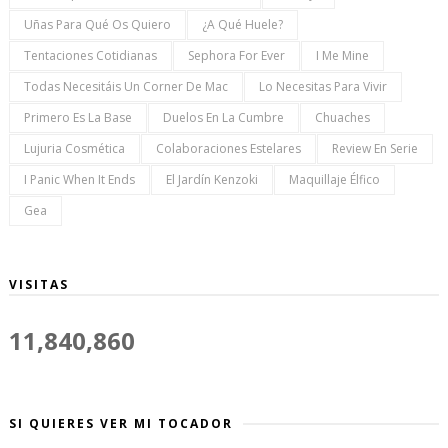
Uñas Para Qué Os Quiero
¿a Qué Huele?
Tentaciones Cotidianas
Sephora For Ever
I Me Mine
Todas Necesitáis Un Corner De Mac
Lo Necesitas Para Vivir
Primero Es La Base
Duelos En La Cumbre
Chuaches
Lujuria Cosmética
Colaboraciones Estelares
Review En Serie
I Panic When It Ends
El Jardín Kenzoki
Maquillaje Élfico
Gea
VISITAS
11,840,860
SI QUIERES VER MI TOCADOR