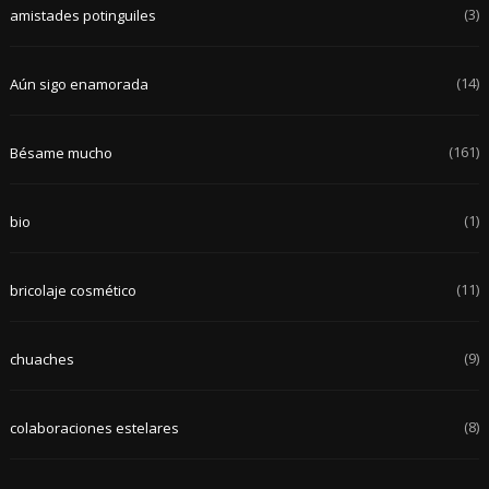
(3)
amistades potinguiles
(14)
Aún sigo enamorada
(161)
Bésame mucho
(1)
bio
(11)
bricolaje cosmético
(9)
chuaches
(8)
colaboraciones estelares