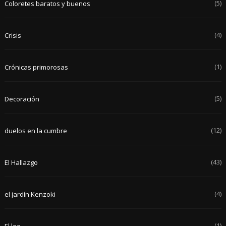
(5)
Coloretes baratos y buenos
(4)
Crisis
(1)
Crónicas primorosas
(5)
Decoración
(12)
duelos en la cumbre
(43)
El Hallazgo
(4)
el jardín Kenzoki
(1)