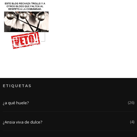
ETIQUETAS
(26)
¿a qué huele?
(4)
¿Ansia viva de dulce?