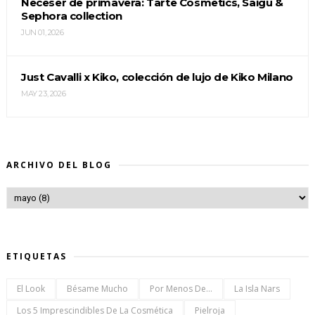
Neceser de primavera: Tarte Cosmetics, Saigu &
Sephora collection
JUN 01, 2026
Just Cavalli x Kiko, colección de lujo de Kiko Milano
MAY 23, 2026
ARCHIVO DEL BLOG
ETIQUETAS
El Look
Bésame Mucho
Por Menos De...
La Isla Nars
Los 5 Imprescindibles De La Cosmética
Pielroja