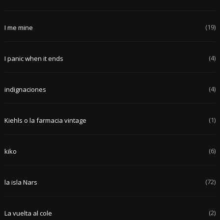
(19)
I me mine
(4)
I panic when it ends
(4)
indignaciones
(1)
Kiehls o la farmacia vintage
(6)
kiko
(72)
la isla Nars
(2)
La vuelta al cole