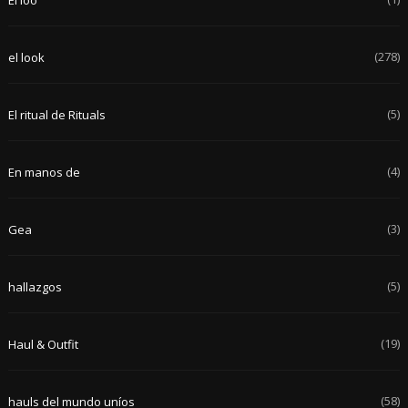
El loo
(278)
el look
(5)
El ritual de Rituals
(4)
En manos de
(3)
Gea
(5)
hallazgos
(19)
Haul & Outfit
(58)
hauls del mundo uníos