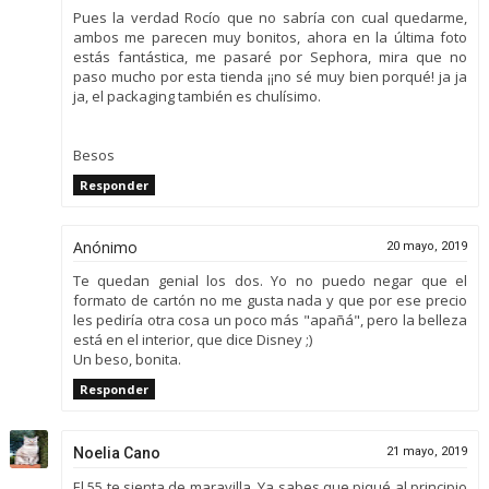
Pues la verdad Rocío que no sabría con cual quedarme,
ambos me parecen muy bonitos, ahora en la última foto
estás fantástica, me pasaré por Sephora, mira que no
paso mucho por esta tienda ¡¡no sé muy bien porqué! ja ja
ja, el packaging también es chulísimo.
Besos
Responder
Anónimo
20 mayo, 2019
Te quedan genial los dos. Yo no puedo negar que el
formato de cartón no me gusta nada y que por ese precio
les pediría otra cosa un poco más "apañá", pero la belleza
está en el interior, que dice Disney ;)
Un beso, bonita.
Responder
Noelia Cano
21 mayo, 2019
El 55 te sienta de maravilla. Ya sabes que piqué al principio