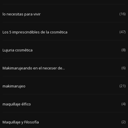
(16)
lo necesitas para vivir
(47)
Los 5 imprescindibles de la cosmética
(8)
Lujuria cosmética
(6)
Makimarujeando en el neceser de...
(21)
makimarujeo
(4)
maquillaje élfico
(2)
Maquillaje y Filosofía