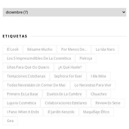
ETIQUETAS
El Look
Bésame Mucho
Por Menos De...
La Isla Nars
Los 5 Imprescindibles De La Cosmética
Pielroja
Uñas Para Qué Os Quiero
¿a Qué Huele?
Tentaciones Cotidianas
Sephora For Ever
I Me Mine
Todas Necesitáis Un Corner De Mac
Lo Necesitas Para Vivir
Primero Es La Base
Duelos En La Cumbre
Chuaches
Lujuria Cosmética
Colaboraciones Estelares
Review En Serie
I Panic When It Ends
El Jardín Kenzoki
Maquillaje Élfico
Gea