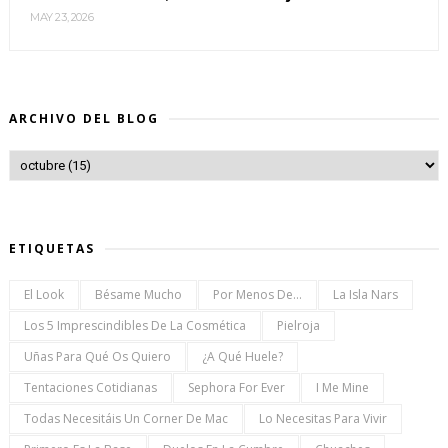
MAY 23, 2026
ARCHIVO DEL BLOG
ETIQUETAS
El Look
Bésame Mucho
Por Menos De...
La Isla Nars
Los 5 Imprescindibles De La Cosmética
Pielroja
Uñas Para Qué Os Quiero
¿a Qué Huele?
Tentaciones Cotidianas
Sephora For Ever
I Me Mine
Todas Necesitáis Un Corner De Mac
Lo Necesitas Para Vivir