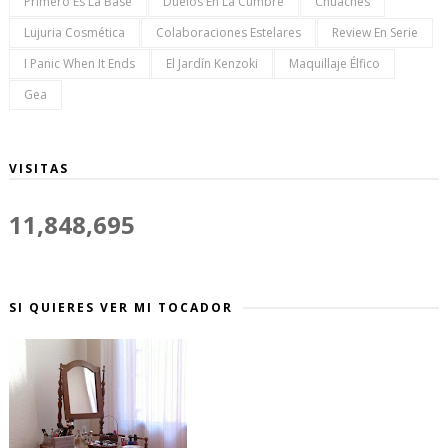
Primero Es La Base
Duelos En La Cumbre
Chuaches
Lujuria Cosmética
Colaboraciones Estelares
Review En Serie
I Panic When It Ends
El Jardín Kenzoki
Maquillaje Élfico
Gea
VISITAS
11,848,695
SI QUIERES VER MI TOCADOR