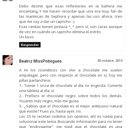
Debo decirte que esas reflexiones en la bañera me
encantan¡¡¡ Y me hacen recordar que una era muy fan de
las mantecas de Sephora y apenas las uso ahora, creo
que me voy a dar un capricho :-)
Esas ranitas tienen pintaza ^_^ pero sí, son caras aunque
de vez en cuándo un capricho elimina el estrés.
Un beso.
Responder
Beatriz MissPotingues
30 octubre, 2013
A mi los cosméticos con olor a chocolate me suelen
empalagar, pero con respecto al chocolate en sí, hoy me
pillas parlanchina:
1.- Tomar 1 onza de chocolate al día no engorda. Comerte
una tableta al día, sí.
2.- Prefiero el chocolate negro sobre todos los demás.
Ycuanto más negro, más me gusta.
3.- ¿Sabías que el chocolate es el mejor antitusivo natural
que existe? Pues yo, hasta ayer, no.
Las SS te recetan codeína (un opiáceo, ahí es nada) para
solucionar este tema. Buscando información para no tener
que "endrogarme", me topé que el chocolate es una