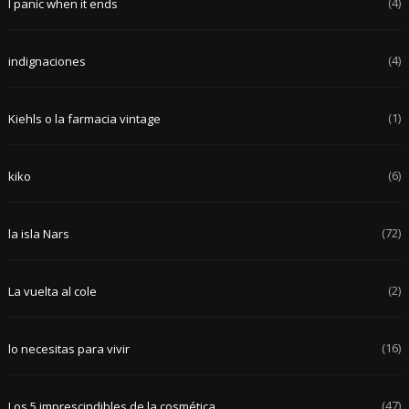
(4)
I panic when it ends
(4)
indignaciones
(1)
Kiehls o la farmacia vintage
(6)
kiko
(72)
la isla Nars
(2)
La vuelta al cole
(16)
lo necesitas para vivir
(47)
Los 5 imprescindibles de la cosmética