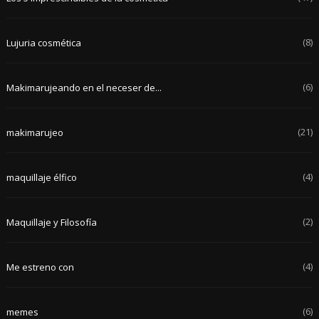
(8)
Lujuria cosmética
(6)
Makimarujeando en el neceser de...
(21)
makimarujeo
(4)
maquillaje élfico
(2)
Maquillaje y Filosofía
(4)
Me estreno con
(6)
memes