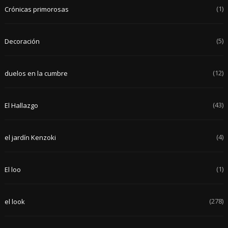
(1)
Crónicas primorosas
(5)
Decoración
(12)
duelos en la cumbre
(43)
El Hallazgo
(4)
el jardín Kenzoki
(1)
El loo
(278)
el look