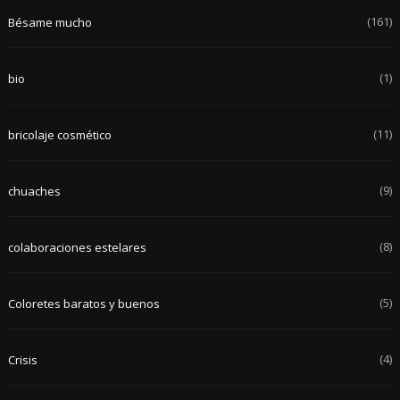
(161)
Bésame mucho
(1)
bio
(11)
bricolaje cosmético
(9)
chuaches
(8)
colaboraciones estelares
(5)
Coloretes baratos y buenos
(4)
Crisis