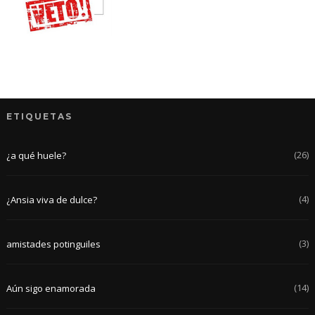
ETIQUETAS
(26)
¿a qué huele?
(4)
¿Ansia viva de dulce?
(3)
amistades potinguiles
(14)
Aún sigo enamorada