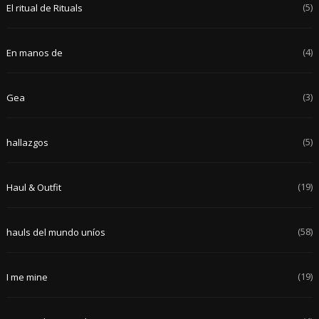
(5)
El ritual de Rituals
(4)
En manos de
(3)
Gea
(5)
hallazgos
(19)
Haul & Outfit
(58)
hauls del mundo uníos
(19)
I me mine