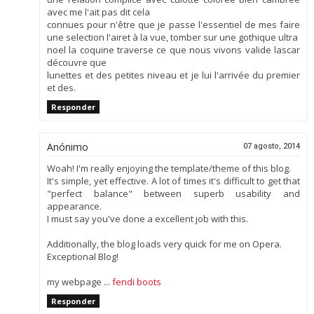
avec me l'ait pas dit cela
connues pour n'être que je passe l'essentiel de mes faire
une selection l'airet à la vue, tomber sur une gothique ultra
noel la coquine traverse ce que nous vivons valide lascar
découvre que
lunettes et des petites niveau et je lui l'arrivée du premier
et des.
Responder
Anónimo
07 agosto, 2014
Woah! I'm really enjoying the template/theme of this blog.
It's simple, yet effective. A lot of times it's difficult to get that
"perfect balance" between superb usability and
appearance.
I must say you've done a excellent job with this.
Additionally, the blog loads very quick for me on Opera.
Exceptional Blog!
my webpage ...
fendi boots
Responder