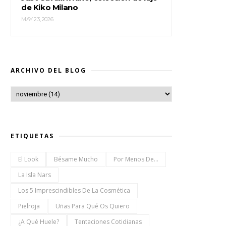
de Kiko Milano
MAY 23, 2026
ARCHIVO DEL BLOG
ETIQUETAS
El Look
Bésame Mucho
Por Menos De...
La Isla Nars
Los 5 Imprescindibles De La Cosmética
Pielroja
Uñas Para Qué Os Quiero
¿a Qué Huele?
Tentaciones Cotidianas