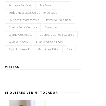
Sephora For Ever
I Me Mine
Todas Necesitáis Un Corner De Mac
Lo Necesitas Para Vivir
Primero Es La Base
Duelos En La Cumbre
Chuaches
Lujuria Cosmética
Colaboraciones Estelares
Review En Serie
I Panic When It Ends
El Jardín Kenzoki
Maquillaje Élfico
Gea
VISITAS
SI QUIERES VER MI TOCADOR