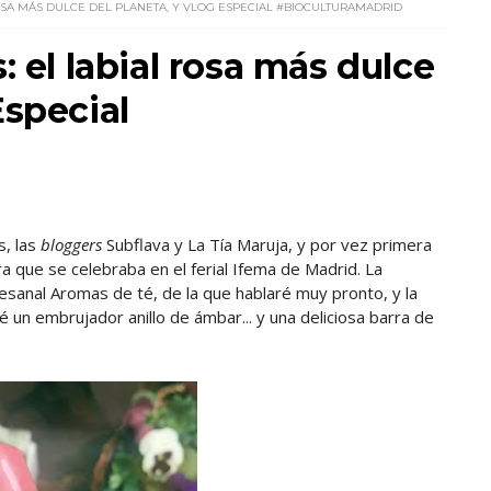
ROSA MÁS DULCE DEL PLANETA, Y VLOG ESPECIAL #BIOCULTURAMADRID
: el labial rosa más dulce
Especial
s, las
bloggers
Subflava y La Tía Maruja, y por vez primera
ura que se celebraba en el ferial Ifema de Madrid. La
tesanal Aromas de té, de la que hablaré muy pronto, y la
n embrujador anillo de ámbar... y una deliciosa barra de