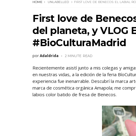
HOME
UNLABELLED
FIRST LOVE DE BENECOS: EL LABIAL 
First love de Benecos
del planeta, y VLOG 
#BioCulturaMadrid
por
Adaldrida
2 MINUTE
READ
Recientemente asistí junto a mis colegas y amiga
en nuestras vidas, a la edición de la feria BíoCult
experiencia fue inenarrable. Descubrí la marca ar
marca de cosmética orgánica Amapola; me compré u
labios color batido de fresa de Benecos.