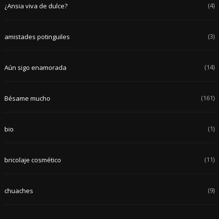
(4)
¿Ansia viva de dulce?
(3)
amistades potinguiles
(14)
Aún sigo enamorada
(161)
Bésame mucho
(1)
bio
(11)
bricolaje cosmético
(9)
chuaches