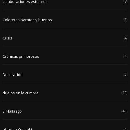
(8)
colaboraciones estelares
(5)
Coloretes baratos y buenos
(4)
Crisis
(1)
Crónicas primorosas
(5)
Decoración
(12)
duelos en la cumbre
(43)
El Hallazgo
(4)
el jardín Kenzoki