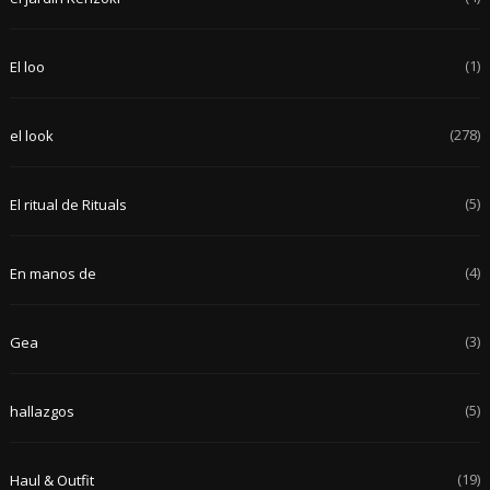
(1)
El loo
(278)
el look
(5)
El ritual de Rituals
(4)
En manos de
(3)
Gea
(5)
hallazgos
(19)
Haul & Outfit