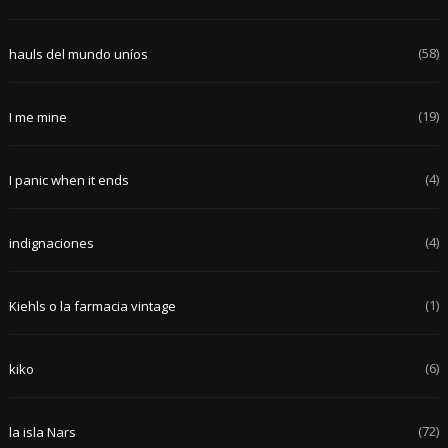
(58)
hauls del mundo uníos
(19)
I me mine
(4)
I panic when it ends
(4)
indignaciones
(1)
Kiehls o la farmacia vintage
(6)
kiko
(72)
la isla Nars