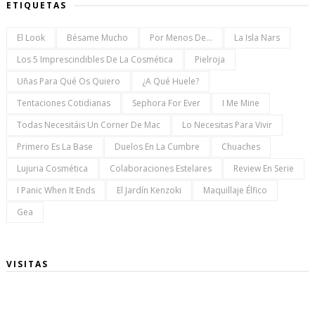
ETIQUETAS
El Look
Bésame Mucho
Por Menos De...
La Isla Nars
Los 5 Imprescindibles De La Cosmética
Pielroja
Uñas Para Qué Os Quiero
¿a Qué Huele?
Tentaciones Cotidianas
Sephora For Ever
I Me Mine
Todas Necesitáis Un Corner De Mac
Lo Necesitas Para Vivir
Primero Es La Base
Duelos En La Cumbre
Chuaches
Lujuria Cosmética
Colaboraciones Estelares
Review En Serie
I Panic When It Ends
El Jardín Kenzoki
Maquillaje Élfico
Gea
VISITAS