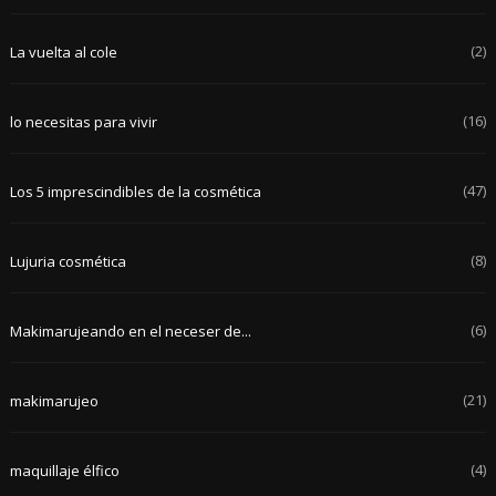
(2)
La vuelta al cole
(16)
lo necesitas para vivir
(47)
Los 5 imprescindibles de la cosmética
(8)
Lujuria cosmética
(6)
Makimarujeando en el neceser de...
(21)
makimarujeo
(4)
maquillaje élfico