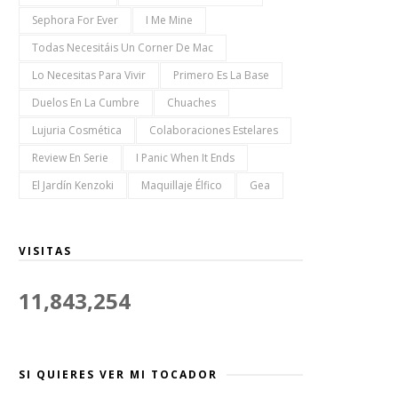
Sephora For Ever
I Me Mine
Todas Necesitáis Un Corner De Mac
Lo Necesitas Para Vivir
Primero Es La Base
Duelos En La Cumbre
Chuaches
Lujuria Cosmética
Colaboraciones Estelares
Review En Serie
I Panic When It Ends
El Jardín Kenzoki
Maquillaje Élfico
Gea
VISITAS
11,843,254
SI QUIERES VER MI TOCADOR