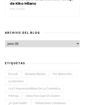
de Kiko Milano
MAY 23, 2026
ARCHIVO DEL BLOG
ETIQUETAS
El Look
Bésame Mucho
Por Menos De...
La Isla Nars
Los 5 Imprescindibles De La Cosmética
Pielroja
Uñas Para Qué Os Quiero
¿a Qué Huele?
Tentaciones Cotidianas