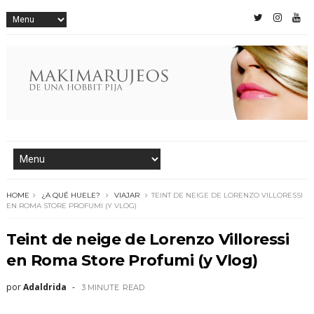
HOME
¿A QUÉ HUELE?
VIAJAR
TEINT DE NEIGE DE LORENZO VILLORESSI
EN ROMA STORE PROFUMI (Y VLOG)
Teint de neige de Lorenzo Villoressi
en Roma Store Profumi (y Vlog)
por
Adaldrida
3 MINUTE
READ