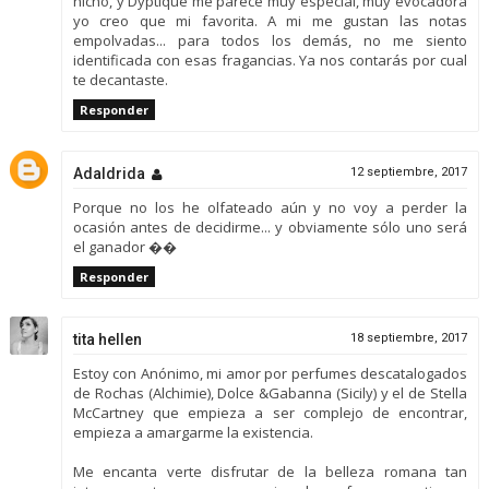
nicho, y Dyptique me parece muy especial, muy evocadora
yo creo que mi favorita. A mi me gustan las notas
empolvadas... para todos los demás, no me siento
identificada con esas fragancias. Ya nos contarás por cual
te decantaste.
Responder
Adaldrida
12 septiembre, 2017
Porque no los he olfateado aún y no voy a perder la
ocasión antes de decidirme... y obviamente sólo uno será
el ganador ��
Responder
tita hellen
18 septiembre, 2017
Estoy con Anónimo, mi amor por perfumes descatalogados
de Rochas (Alchimie), Dolce &Gabanna (Sicily) y el de Stella
McCartney que empieza a ser complejo de encontrar,
empieza a amargarme la existencia.
Me encanta verte disfrutar de la belleza romana tan