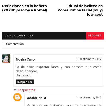
Reflexiones en la bañera
Ritual de belleza en
(XXXIII: ¡me voy a Roma!)
Roma: rutina facial (muy)
low cost
DEJA UN COMENTARIO
BLOGGER
13 Comentarios:
Noelia Cano
11 septiembre, 2017
La de sitios espectaculares y con encanto que estás
descubriendo!!
Un besazo!
Responder
Respuestas
Adaldrida
11 septiembre, 2017
Ya lo ves en Instagram, aunque hoy estoy ya