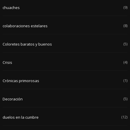
(9)
chuaches
(8)
colaboraciones estelares
(5)
Coloretes baratos y buenos
(4)
Crisis
(1)
Crónicas primorosas
(5)
Decoración
(12)
duelos en la cumbre