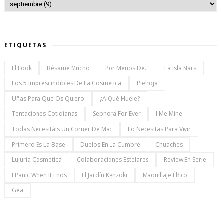
ETIQUETAS
El Look
Bésame Mucho
Por Menos De...
La Isla Nars
Los 5 Imprescindibles De La Cosmética
Pielroja
Uñas Para Qué Os Quiero
¿a Qué Huele?
Tentaciones Cotidianas
Sephora For Ever
I Me Mine
Todas Necesitáis Un Corner De Mac
Lo Necesitas Para Vivir
Primero Es La Base
Duelos En La Cumbre
Chuaches
Lujuria Cosmética
Colaboraciones Estelares
Review En Serie
I Panic When It Ends
El Jardín Kenzoki
Maquillaje Élfico
Gea