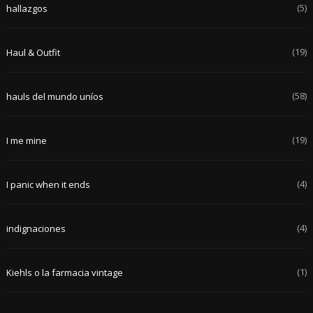
(5)
hallazgos
(19)
Haul & Outfit
(58)
hauls del mundo uníos
(19)
I me mine
(4)
I panic when it ends
(4)
indignaciones
(1)
Kiehls o la farmacia vintage