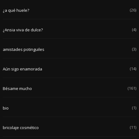
(26)
¿a qué huele?
(4)
¿Ansia viva de dulce?
(3)
amistades potinguiles
(14)
Aún sigo enamorada
(161)
Bésame mucho
(1)
bio
(11)
bricolaje cosmético