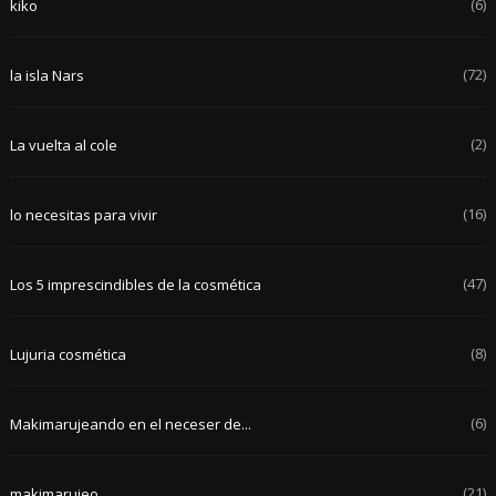
(6)
kiko
(72)
la isla Nars
(2)
La vuelta al cole
(16)
lo necesitas para vivir
(47)
Los 5 imprescindibles de la cosmética
(8)
Lujuria cosmética
(6)
Makimarujeando en el neceser de...
(21)
makimarujeo