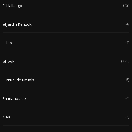
(43)
El Hallazgo
(4)
el jardín Kenzoki
(1)
El loo
(278)
el look
(5)
El ritual de Rituals
(4)
En manos de
(3)
Gea