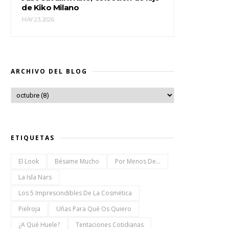
de Kiko Milano
MAY 23, 2026
ARCHIVO DEL BLOG
ETIQUETAS
El Look
Bésame Mucho
Por Menos De...
La Isla Nars
Los 5 Imprescindibles De La Cosmética
Pielroja
Uñas Para Qué Os Quiero
¿a Qué Huele?
Tentaciones Cotidianas