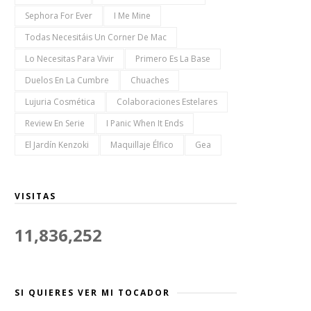
Sephora For Ever
I Me Mine
Todas Necesitáis Un Corner De Mac
Lo Necesitas Para Vivir
Primero Es La Base
Duelos En La Cumbre
Chuaches
Lujuria Cosmética
Colaboraciones Estelares
Review En Serie
I Panic When It Ends
El Jardín Kenzoki
Maquillaje Élfico
Gea
VISITAS
11,836,252
SI QUIERES VER MI TOCADOR