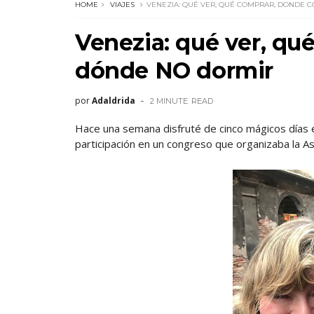
HOME
VIAJES
VENEZIA: QUÉ VER, QUÉ COMPRAR, DONDE 
Venezia: qué ver, qu
dónde NO dormir
por
Adaldrida
2 MINUTE
READ
Hace una semana disfruté de cinco mágicos días e
participación en un congreso que organizaba la As